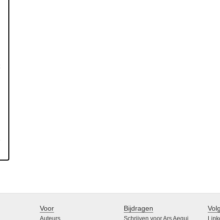
Voor
Bijdragen
Vol
Auteurs
Schrijven voor Ars Aequi
Link