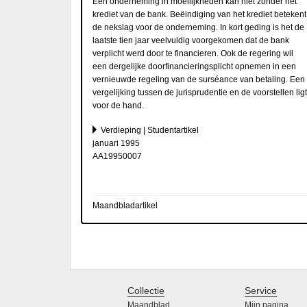
Een onderneming in moeilijkheden kan niet zonder het
krediet van de bank. Beëindiging van het krediet betekent
de nekslag voor de onderneming. In kort geding is het de
laatste tien jaar veelvuldig voorgekomen dat de bank
verplicht werd door te financieren. Ook de regering wil
een dergelijke doorfinancieringsplicht opnemen in een
vernieuwde regeling van de surséance van betaling. Een
vergelijking tussen de jurisprudentie en de voorstellen ligt
voor de hand.
Verdieping | Studentartikel
januari 1995
AA19950007
Maandbladartikel
Collectie
Service
Maandblad
Mijn pagina