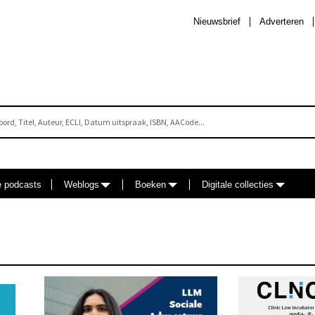
Nieuwsbrief
Adverteren
e podcasts
Weblogs
Boeken
Digitale collecties