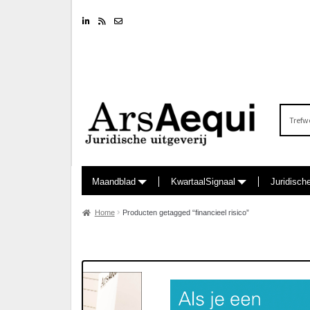
Linkedin
RSS feed
Nieuwsbrief
Zoeken
naar:
Maandblad
KwartaalSignaal
Juridisch
Home
Producten getagged “financieel risico”