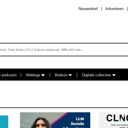
Nieuwsbrief
Adverteren
e podcasts
Weblogs
Boeken
Digitale collecties