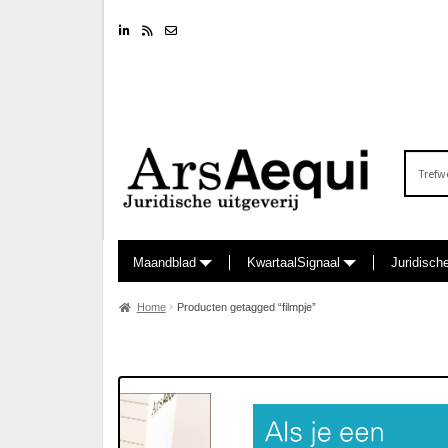
Linkedin
RSS feed
Nieuwsbrief
Zoeken
naar:
Maandblad
KwartaalSignaal
Juridisch
Home
Producten getagged “filmpje”