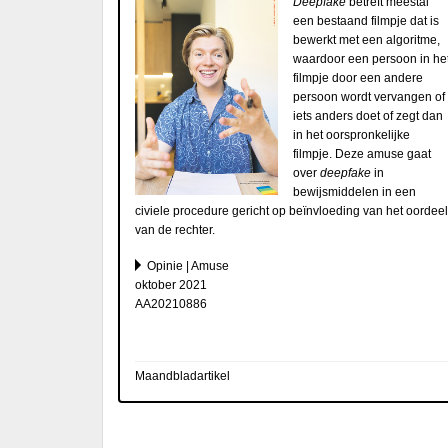
Deepfake
betreft meestal
een bestaand filmpje dat is
bewerkt met een algoritme,
waardoor een persoon in he
filmpje door een andere
persoon wordt vervangen of
iets anders doet of zegt dan
in het oorspronkelijke
filmpje. Deze amuse gaat
over
deepfake
in
bewijsmiddelen in een
civiele procedure gericht op beïnvloeding van het oordeel
van de rechter.
Opinie | Amuse
oktober 2021
AA20210886
Maandbladartikel