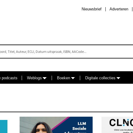
Nieuwsbrief
Adverteren
e podcasts
Weblogs
Boeken
Digitale collecties