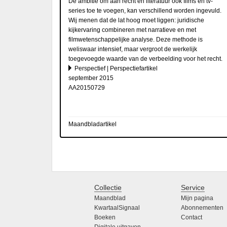
De ambitie om aan recht en literatuur ook films en tv-
series toe te voegen, kan verschillend worden ingevuld.
Wij menen dat de lat hoog moet liggen: juridische
kijkervaring combineren met narratieve en met
filmwetenschappelijke analyse. Deze methode is
weliswaar intensief, maar vergroot de werkelijk
toegevoegde waarde van de verbeelding voor het recht.
Perspectief | Perspectiefartikel
september 2015
AA20150729
Maandbladartikel
Collectie
Service
Maandblad
Mijn pagina
KwartaalSignaal
Abonnementen
Boeken
Contact
Digitale uitgaven