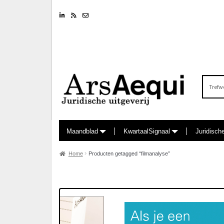
Linkedin
RSS feed
Nieuwsbrief
Zoeken
naar:
Maandblad
KwartaalSignaal
Juridisch
Home
Producten getagged “filmanalyse”