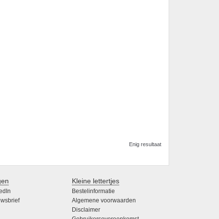
Enig resultaat
gen
Kleine lettertjes
edIn
Bestelinformatie
wsbrief
Algemene voorwaarden
Disclaimer
Gebruikersovereenkomst