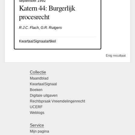
september 1992
Katern 44: Burgerlijk
procesrecht
R.J.C. Flach, G.R. Rutgers
KwartaalSignaalartikel
Enig resultaat
Collectie
Maandblad
KwartaalSignaal
Boeken
Digitale uitgaven
Rechtspraak Vreemdelingenrecht
UCERF
Weblogs
Service
Mijn pagina