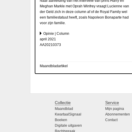
Naar aanleiding van het interview van prins Harry en
Meghan Markle met Oprah Winfrey vraagt Lucienne van
der Geld zich in deze column af of de Royal Family wel
een familiestatuut heeft, zoals Napoleon Bonaparte had
voor zijn familie.
Opinie | Column
april 2021
AA20210373
Maandbladartikel
Collectie
Service
Maandblad
Mijn pagina
KwartaalSignaal
Abonnementen
Boeken
Contact
Digitale uitgaven
Rechtspraak