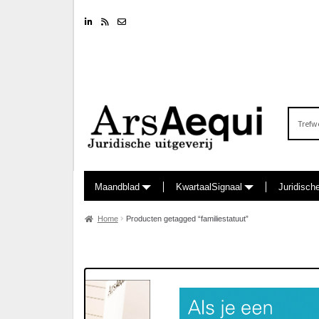
Linkedin
RSS feed
Nieuwsbrief
Zoeken
naar:
Maandblad
KwartaalSignaal
Juridisch
Home
Producten getagged “familiestatuut”