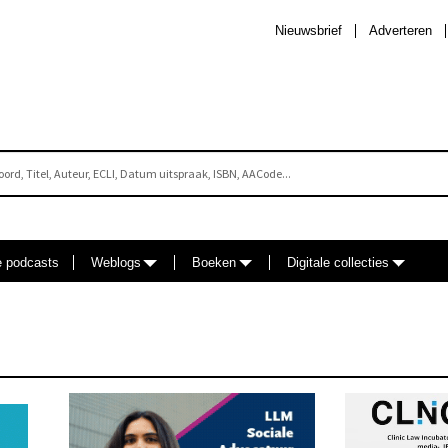
Nieuwsbrief
Adverteren
e podcasts
Weblogs
Boeken
Digitale collecties