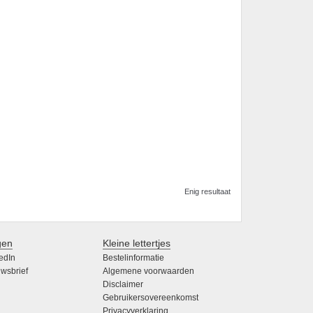
Enig resultaat
gen
Kleine lettertjes
edIn
Bestelinformatie
wsbrief
Algemene voorwaarden
Disclaimer
Gebruikersovereenkomst
Privacyverklaring