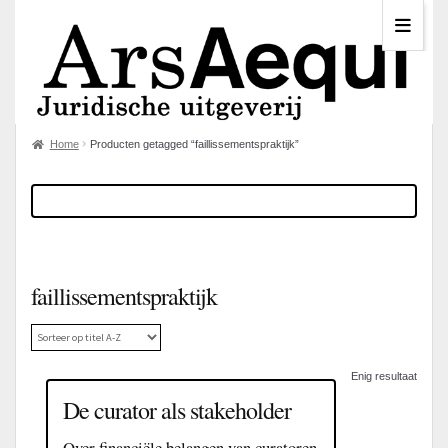
Home
Producten getagged “faillissementspraktijk”
faillissementspraktijk
Enig resultaat
De curator als stakeholder
Over financiële belangen van curatoren