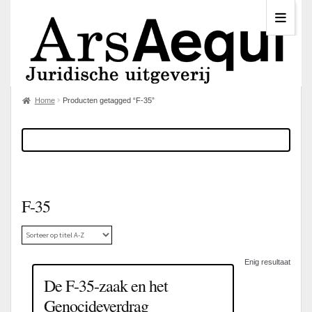
Home
Producten getagged “F-35”
F-35
Enig resultaat
De F-35-zaak en het
Genocideverdrag