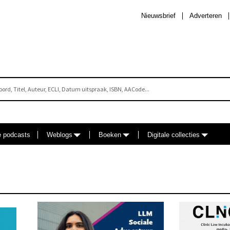
Nieuwsbrief
Adverteren
e podcasts
Weblogs
Boeken
Digitale collecties