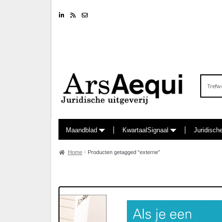
Linkedin
RSS feed
Nieuwsbrief
Zoeken
naar:
Maandblad
KwartaalSignaal
Juridisch
Home
Producten getagged “externe”