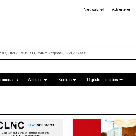
Nieuwsbrief
Adverteren
e podcasts
Weblogs
Boeken
Digitale collecties