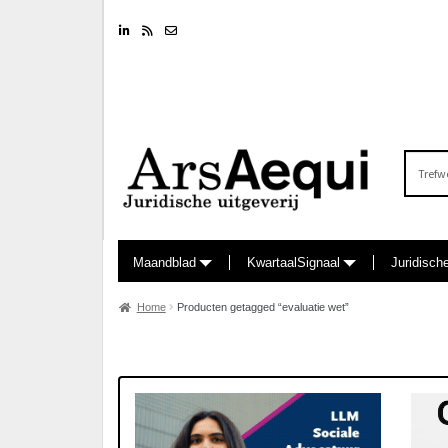
Linkedin
RSS feed
Nieuwsbrief
Zoeken
naar:
Maandblad
KwartaalSignaal
Juridisch
Home
Producten getagged “evaluatie wet”