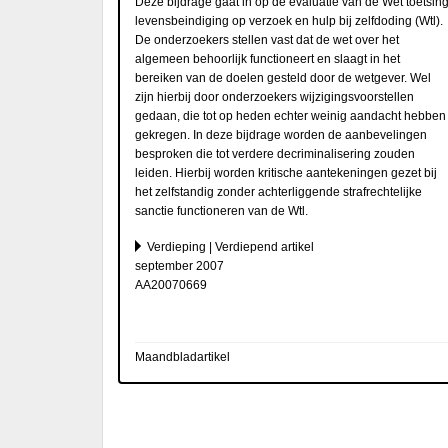
Deze bijdrage gaat in op de evaluatie van de Wet toetsin
levensbeindiging op verzoek en hulp bij zelfdoding (Wtl).
De onderzoekers stellen vast dat de wet over het
algemeen behoorlijk functioneert en slaagt in het
bereiken van de doelen gesteld door de wetgever. Wel
zijn hierbij door onderzoekers wijzigingsvoorstellen
gedaan, die tot op heden echter weinig aandacht hebben
gekregen. In deze bijdrage worden de aanbevelingen
besproken die tot verdere decriminalisering zouden
leiden. Hierbij worden kritische aantekeningen gezet bij
het zelfstandig zonder achterliggende strafrechtelijke
sanctie functioneren van de Wtl.
Verdieping | Verdiepend artikel
september 2007
AA20070669
Maandbladartikel