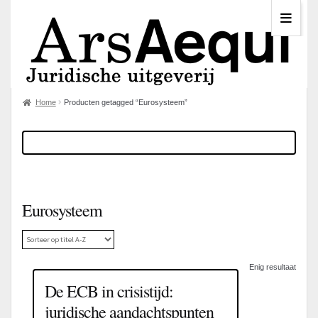
Home
Producten getagged “Eurosysteem”
Eurosysteem
Enig resultaat
De ECB in crisistijd:
juridische aandachtspunten