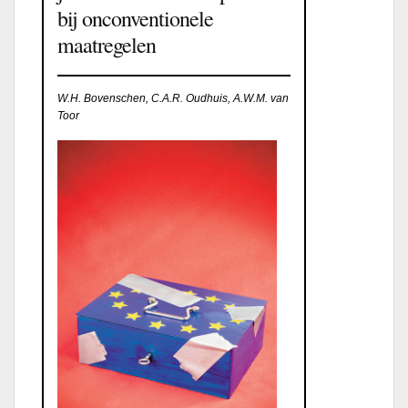
bij onconventionele
maatregelen
W.H. Bovenschen, C.A.R. Oudhuis, A.W.M. van
Toor