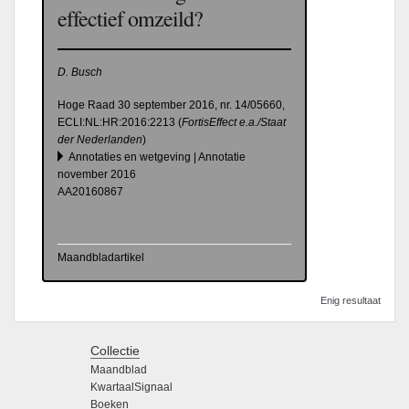
effectief omzeild?
D. Busch
Hoge Raad 30 september 2016, nr. 14/05660,
ECLI:NL:HR:2016:2213 (
FortisEffect e.a./Staat
der Nederlanden
)
Annotaties en wetgeving | Annotatie
november 2016
AA20160867
Maandbladartikel
Enig resultaat
Collectie
Maandblad
KwartaalSignaal
Boeken