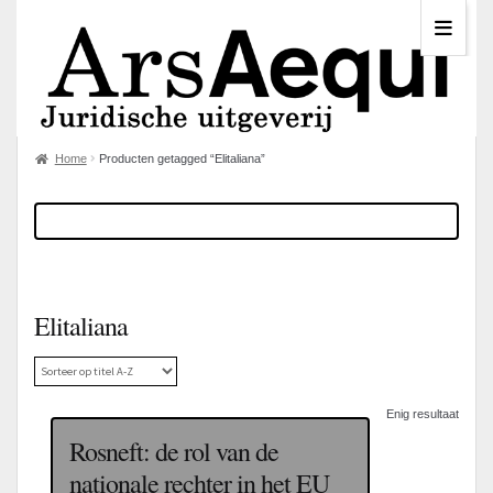
Home
Producten getagged “Elitaliana”
Elitaliana
Enig resultaat
Rosneft: de rol van de
nationale rechter in het EU