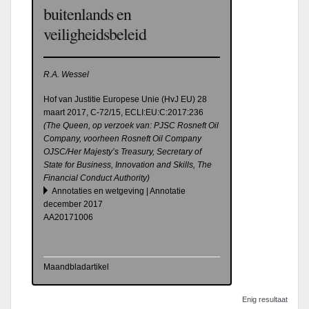
buitenlands en
veiligheidsbeleid
R.A. Wessel
Hof van Justitie Europese Unie (HvJ EU) 28
maart 2017, C-72/15, ECLI:EU:C:2017:236
(The Queen, op verzoek van: PJSC Rosneft Oil
Company, voorheen Rosneft Oil Company
OJSC/Her Majesty’s Treasury, Secretary of
State for Business, Innovation and Skills, The
Financial Conduct Authority)
Annotaties en wetgeving | Annotatie
december 2017
AA20171006
Maandbladartikel
Enig resultaat