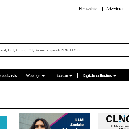
Nieuwsbrief
Adverteren
e podcasts
Weblogs
Boeken
Digitale collecties