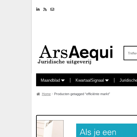
Linkedin
RSS feed
Nieuwsbrief
Zoeken
naar:
Maandblad
KwartaalSignaal
Juridisch
Home
Producten getagged “efficiënte markt”