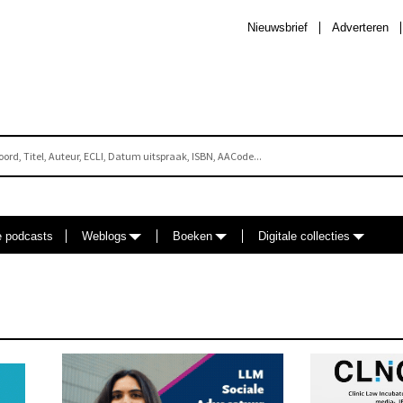
Nieuwsbrief
Adverteren
e podcasts
Weblogs
Boeken
Digitale collecties