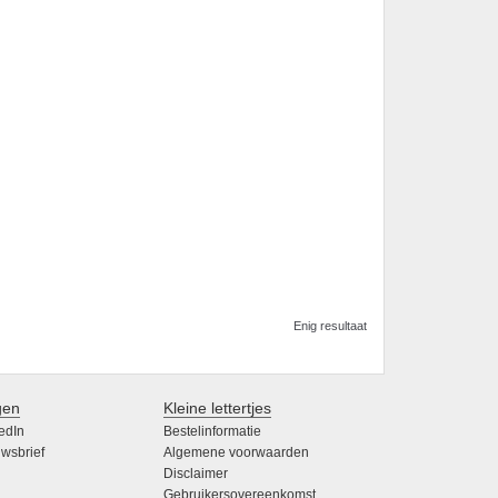
Enig resultaat
gen
Kleine lettertjes
edIn
Bestelinformatie
wsbrief
Algemene voorwaarden
Disclaimer
Gebruikersovereenkomst