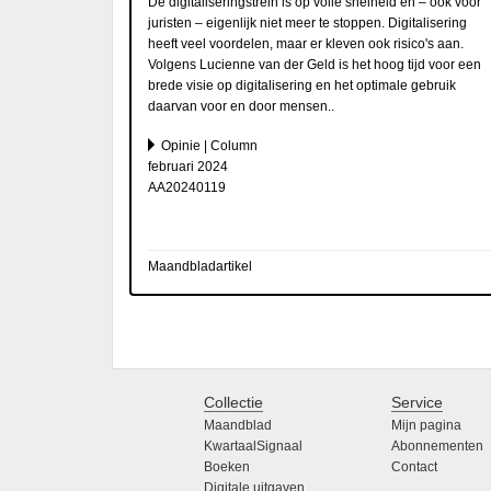
De digitaliseringstrein is op volle snelheid en – ook voor
juristen – eigenlijk niet meer te stoppen. Digitalisering
heeft veel voordelen, maar er kleven ook risico's aan.
Volgens Lucienne van der Geld is het hoog tijd voor een
brede visie op digitalisering en het optimale gebruik
daarvan voor en door mensen..
Opinie | Column
februari 2024
AA20240119
Maandbladartikel
Collectie
Service
Maandblad
Mijn pagina
KwartaalSignaal
Abonnementen
Boeken
Contact
Digitale uitgaven