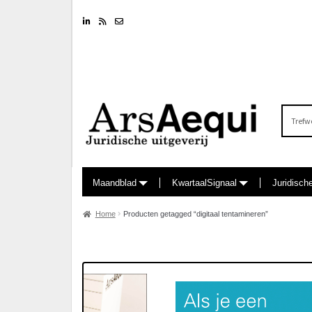
Linkedin
RSS feed
Nieuwsbrief
Zoeken
naar:
Maandblad
KwartaalSignaal
Juridisch
Home
Producten getagged “digitaal tentamineren”