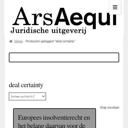
Home
Producten getagged “deal certainty”
deal certainty
Enig resultaat
Europees insolventierecht en
het belang daarvan voor de