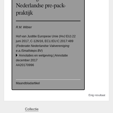
Nederlandse pre-pack-
praktijk
R.M. Wibier
Hof van Justitie Europese Unie (HvJ EU) 22
juni 2017, C-126/16, ECLI:EU:C:2017:489
(
Federatie Nederlandse Vakvereniging
e.a./Smallsteps BV
)
Annotaties en wetgeving | Annotatie
december 2017
AA20170996
Maandbladartikel
Enig resultaat
Collectie