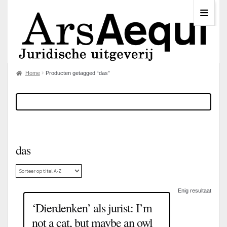
Home
Producten getagged “das”
das
Enig resultaat
‘Dierdenken’ als jurist: I’m
not a cat, but maybe an owl