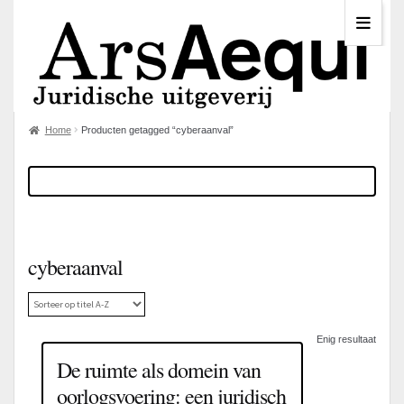
Home
Producten getagged “cyberaanval”
cyberaanval
Enig resultaat
De ruimte als domein van
oorlogsvoering: een juridisch