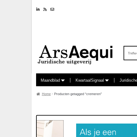
Linkedin
RSS feed
Nieuwsbrief
Zoeken
naar:
Maandblad
KwartaalSignaal
Juridisch
Home
Producten getagged “cremeren”