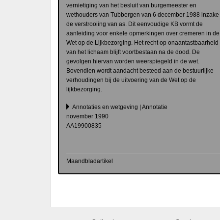
vernietiging van het besluit van burgemeester en
wethouders van Tubbergen van 6 december 1988 inzake
de verstrooiing van as. Dit eenvoudige KB vormt de
aanleiding voor enkele opmerkingen over cremeren in de
Wet op de Lijkbezorging. Het recht op onaantastbaarheid
van het lichaam blijft voortbestaan na de dood. De
gevolgen hiervan worden weerspiegeld in de wet.
Bovendien wordt aandacht besteed aan de bestuurlijke
verhoudingen bij de uitvoering van de Wet op de
lijkbezorging.
Annotaties en wetgeving | Annotatie
november 1990
AA19900835
Maandbladartikel