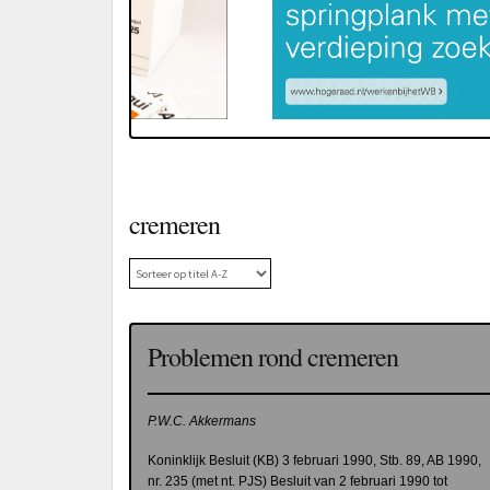
cremeren
Problemen rond cremeren
P.W.C. Akkermans
Koninklijk Besluit (KB) 3 februari 1990, Stb. 89, AB 1990,
nr. 235 (met nt. PJS) Besluit van 2 februari 1990 tot