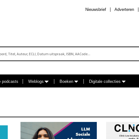
Nieuwsbrief
Adverteren
e podcasts
Weblogs
Boeken
Digitale collecties