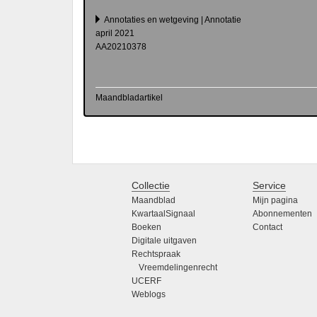
Annotaties en wetgeving | Annotatie
april 2021
AA20210378
Maandbladartikel
Collectie
Service
Maandblad
Mijn pagina
KwartaalSignaal
Abonnementen
Boeken
Contact
Digitale uitgaven
Rechtspraak
Vreemdelingenrecht
UCERF
Weblogs