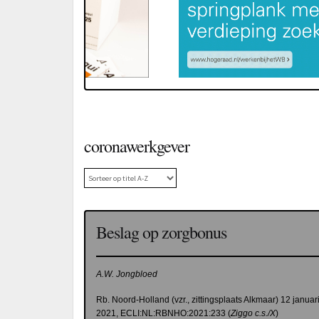
coronawerkgever
Beslag op zorgbonus
A.W. Jongbloed
Rb. Noord-Holland (vzr., zittingsplaats Alkmaar) 12 januar
2021, ECLI:NL:RBNHO:2021:233 (
Ziggo c.s./X
)