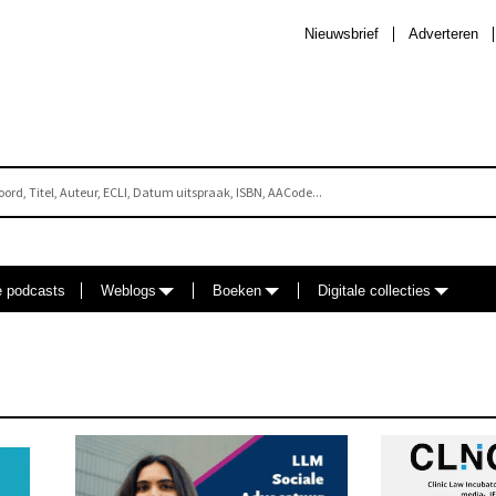
Nieuwsbrief
Adverteren
e podcasts
Weblogs
Boeken
Digitale collecties