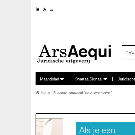
Linkedin
RSS feed
Nieuwsbrief
Zoeken
naar:
Maandblad
KwartaalSignaal
Juridisch
Home
Producten getagged “coronawerkgever”