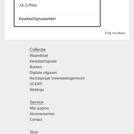
J.E.J. Prins
KwartaalSignaalartikel
Enig resultaat
Collectie
Maandblad
KwartaalSignaal
Boeken
Digitale uitgaven
Rechtspraak Vreemdelingenrecht
UCERF
Weblogs
Service
Mijn pagina
Abonnementen
Contact
Voor