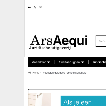
Linkedin
RSS feed
Nieuwsbrief
Zoeken
naar:
Maandblad
KwartaalSignaal
Juridisch
Home
Producten getagged “constitutional law”