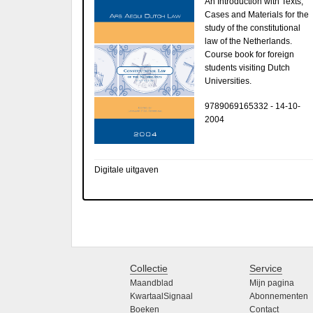
An Introduction with Texts,
Cases and Materials for the
study of the constitutional
law of the Netherlands.
Course book for foreign
students visiting Dutch
Universities.
9789069165332
-
14-10-
2004
Digitale uitgaven
Collectie
Service
Maandblad
Mijn pagina
KwartaalSignaal
Abonnementen
Boeken
Contact