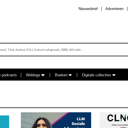
Nieuwsbrief
Adverteren
e podcasts
Weblogs
Boeken
Digitale collecties