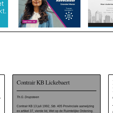
Contrair KB Lickebaert
Th.G. Drupsteen
Contrair KB 13 juli 1992,
Stb
. 405 Provinciale aanwijzing
ex artikel 37, vierde lid, Wet op de Ruimtelijke Ordening.