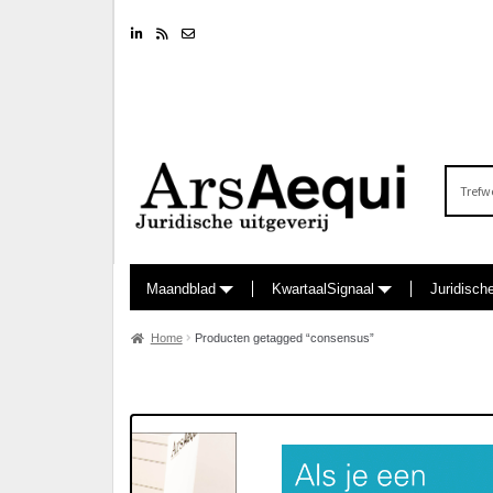
Linkedin
RSS feed
Nieuwsbrief
Zoeken
naar:
Maandblad
KwartaalSignaal
Juridisch
Home
Producten getagged “consensus”