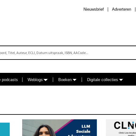
Nieuwsbrief
Adverteren
e podcasts
Weblogs
Boeken
Digitale collecties