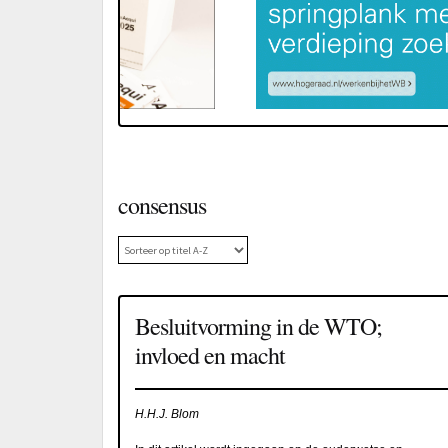
consensus
Besluitvorming in de WTO;
invloed en macht
H.H.J. Blom