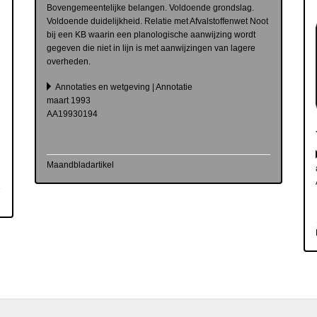
Bovengemeentelijke belangen. Voldoende grondslag.
Voldoende duidelijkheid. Relatie met Afvalstoffenwet Noot
n
bij een KB waarin een planologische aanwijzing wordt
gegeven die niet in lijn is met aanwijzingen van lagere
overheden.
Annotaties en wetgeving | Annotatie
maart 1993
AA19930194
Maandbladartikel