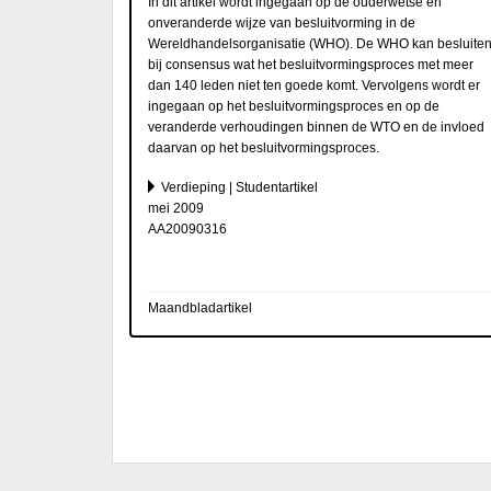
In dit artikel wordt ingegaan op de ouderwetse en
onveranderde wijze van besluitvorming in de
Wereldhandelsorganisatie (WHO). De WHO kan besluite
bij consensus wat het besluitvormingsproces met meer
dan 140 leden niet ten goede komt. Vervolgens wordt er
ingegaan op het besluitvormingsproces en op de
veranderde verhoudingen binnen de WTO en de invloed
daarvan op het besluitvormingsproces.
Verdieping | Studentartikel
mei 2009
AA20090316
Maandbladartikel