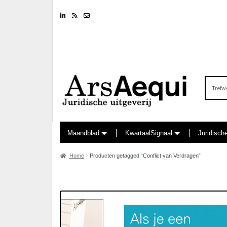
Linkedin
RSS feed
Nieuwsbrief
Zoeken
naar:
Maandblad
KwartaalSignaal
Juridisch
Home
Producten getagged “Conflict van Verdragen”