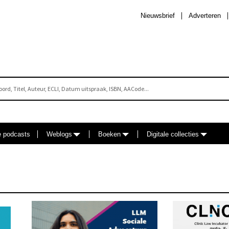
Nieuwsbrief
Adverteren
e podcasts
Weblogs
Boeken
Digitale collecties