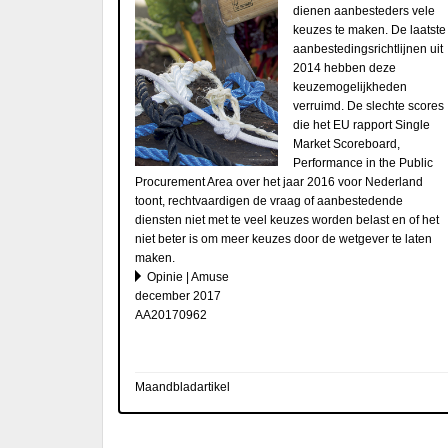
dienen aanbesteders vele
keuzes te maken. De laatste
aanbestedingsrichtlijnen uit
2014 hebben deze
keuzemogelijkheden
verruimd. De slechte scores
die het EU rapport Single
Market Scoreboard,
Performance in the Public
Procurement Area over het jaar 2016 voor Nederland
toont, rechtvaardigen de vraag of aanbestedende
diensten niet met te veel keuzes worden belast en of het
niet beter is om meer keuzes door de wetgever te laten
maken.
Opinie | Amuse
december 2017
AA20170962
Maandbladartikel