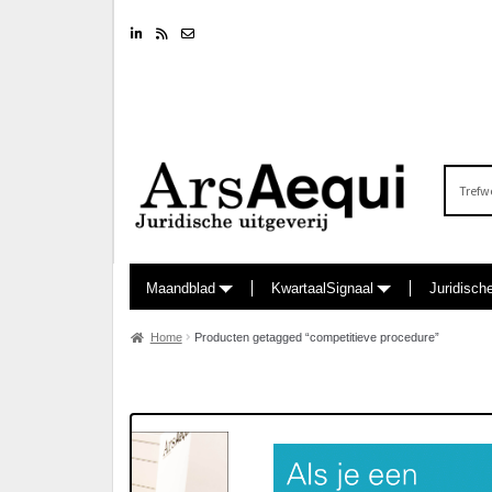
Linkedin
RSS feed
Nieuwsbrief
Zoeken
naar:
Maandblad
KwartaalSignaal
Juridisch
Home
Producten getagged “competitieve procedure”