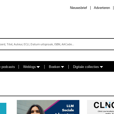
Nieuwsbrief
Adverteren
e podcasts
Weblogs
Boeken
Digitale collecties