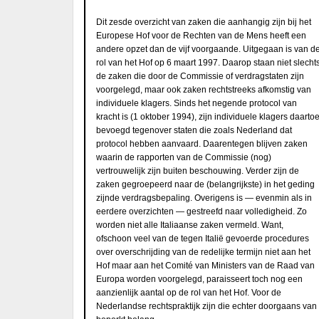
Dit zesde overzicht van zaken die aanhangig zijn bij het
Europese Hof voor de Rechten van de Mens heeft een
andere opzet dan de vijf voorgaande. Uitgegaan is van d
rol van het Hof op 6 maart 1997. Daarop staan niet slecht
de zaken die door de Commissie of verdragstaten zijn
voorgelegd, maar ook zaken rechtstreeks afkomstig van
individuele klagers. Sinds het negende protocol van
kracht is (1 oktober 1994), zijn individuele klagers daarto
bevoegd tegenover staten die zoals Nederland dat
protocol hebben aanvaard. Daarentegen blijven zaken
waarin de rapporten van de Commissie (nog)
vertrouwelijk zijn buiten beschouwing. Verder zijn de
zaken gegroepeerd naar de (belangrijkste) in het geding
zijnde verdragsbepaling. Overigens is — evenmin als in
eerdere overzichten — gestreefd naar volledigheid. Zo
worden niet alle Italiaanse zaken vermeld. Want,
ofschoon veel van de tegen Italië gevoerde procedures
over overschrijding van de redelijke termijn niet aan het
Hof maar aan het Comité van Ministers van de Raad van
Europa worden voorgelegd, paraisseert toch nog een
aanzienlijk aantal op de rol van het Hof. Voor de
Nederlandse rechtspraktijk zijn die echter doorgaans van