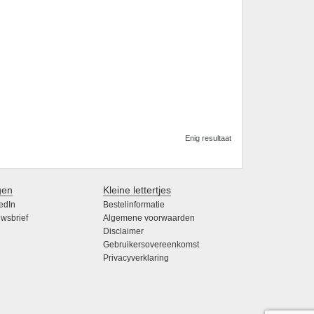
Enig resultaat
gen
Kleine lettertjes
edIn
Bestelinformatie
wsbrief
Algemene voorwaarden
Disclaimer
Gebruikersovereenkomst
Privacyverklaring