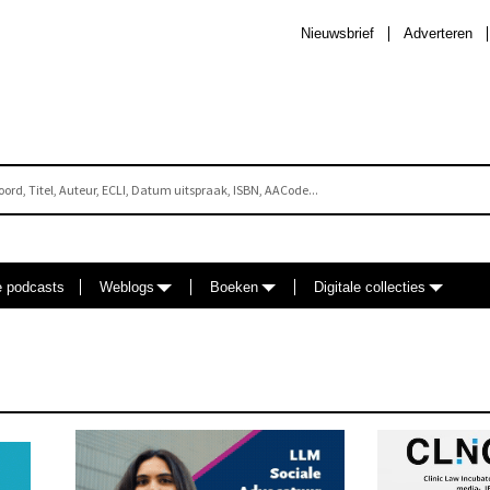
Nieuwsbrief
Adverteren
e podcasts
Weblogs
Boeken
Digitale collecties