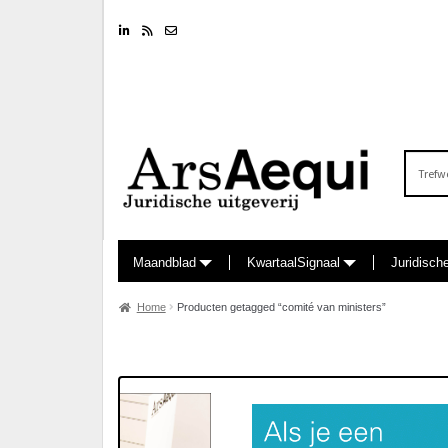
Linkedin
RSS feed
Nieuwsbrief
Zoeken
naar:
Maandblad
KwartaalSignaal
Juridisch
Home
Producten getagged “comité van ministers”