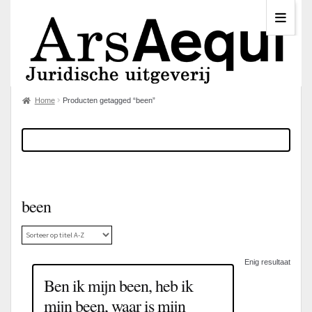
Home
Producten getagged “been”
been
Enig resultaat
Ben ik mijn been, heb ik
mijn been, waar is mijn