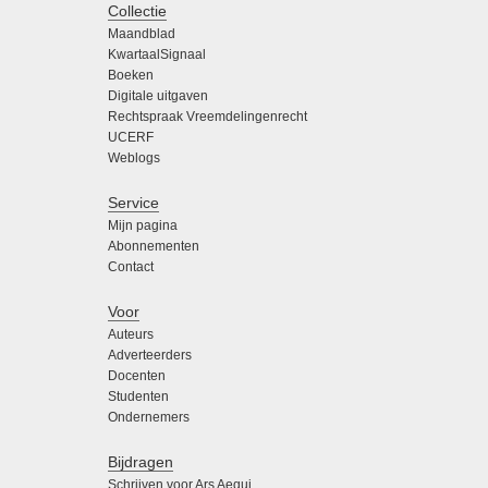
Collectie
Maandblad
KwartaalSignaal
Boeken
Digitale uitgaven
Rechtspraak Vreemdelingenrecht
UCERF
Weblogs
Service
Mijn pagina
Abonnementen
Contact
Voor
Auteurs
Adverteerders
Docenten
Studenten
Ondernemers
Bijdragen
Schrijven voor Ars Aequi