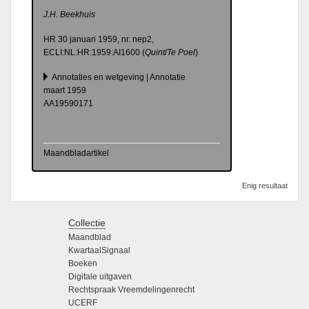
J.H. Beekhuis
HR 30 januari 1959, nr.
nep2,
ECLI:NL:HR:1959:AI1600 (
Quint
/
Te Poel
)
Annotaties en wetgeving | Annotatie
maart 1959
AA19590171
Maandbladartikel
Enig resultaat
Collectie
Maandblad
KwartaalSignaal
Boeken
Digitale uitgaven
Rechtspraak Vreemdelingenrecht
UCERF