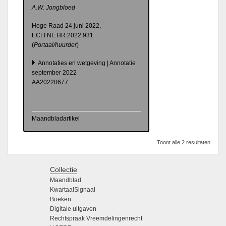
A.W. Jongbloed
Hoge Raad 24 juni 2022,
ECLI:NL:HR:2022:931
(
Portaal/huurder
)
Annotaties en wetgeving | Annotatie
september 2022
AA20220677
Maandbladartikel
Toont alle 2 resultaten
Collectie
Maandblad
KwartaalSignaal
Boeken
Digitale uitgaven
Rechtspraak Vreemdelingenrecht