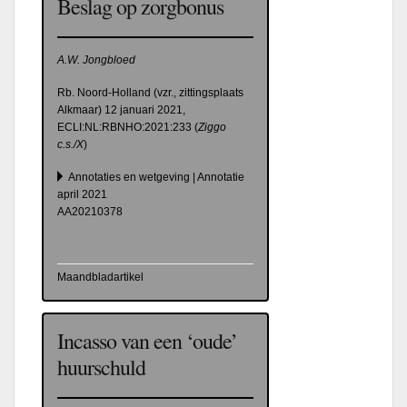
Beslag op zorgbonus
A.W. Jongbloed
Rb. Noord-Holland (vzr., zittingsplaats
Alkmaar) 12 januari 2021,
ECLI:NL:RBNHO:2021:233 (
Ziggo
c.s./X
)
Annotaties en wetgeving | Annotatie
april 2021
AA20210378
Maandbladartikel
Incasso van een ‘oude’
huurschuld