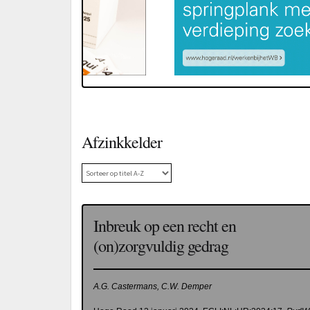
Afzinkkelder
Inbreuk op een recht en
(on)zorgvuldig gedrag
A.G. Castermans, C.W. Demper