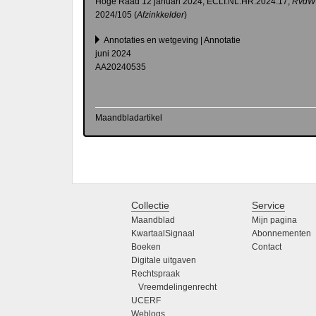
Hoge Raad 12 januari 2024, ECLI:NL:HR:2024:17,
RvdW
2024/105 (
Afzinkkelder
)
Annotaties en wetgeving | Annotatie
juni 2024
AA20240535
Maandbladartikel
Collectie
Service
Maandblad
Mijn pagina
KwartaalSignaal
Abonnementen
Boeken
Contact
Digitale uitgaven
Rechtspraak
Vreemdelingenrecht
UCERF
Weblogs