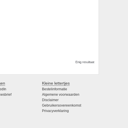
Enig resultaat
gen
Kleine lettertjes
edIn
Bestelinformatie
wsbrief
Algemene voorwaarden
Disclaimer
Gebruikersovereenkomst
Privacyverklaring