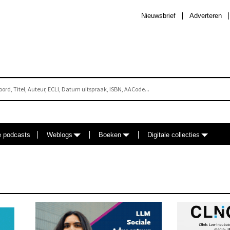
Nieuwsbrief
Adverteren
e podcasts
Weblogs
Boeken
Digitale collecties