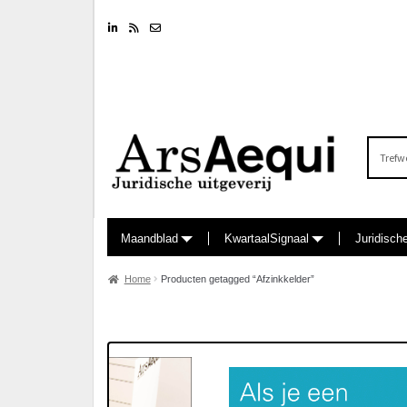
Linkedin
RSS feed
Nieuwsbrief
Zoeken
naar:
Maandblad
KwartaalSignaal
Juridisch
Home
Producten getagged “Afzinkkelder”