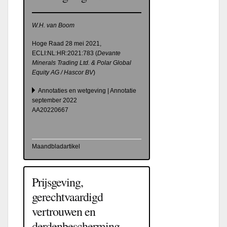
W.H. van Boom
Hoge Raad 28 mei 2021,
ECLI:NL:HR:2021:783 (
Devante
Minerals Trading Ltd.
& Polar Global
Equity AG / Hascor BV
)
Annotaties en wetgeving | Annotatie
september 2022
AA20220667
Maandbladartikel
Prijsgeving,
gerechtvaardigd
vertrouwen en
derdenbescherming