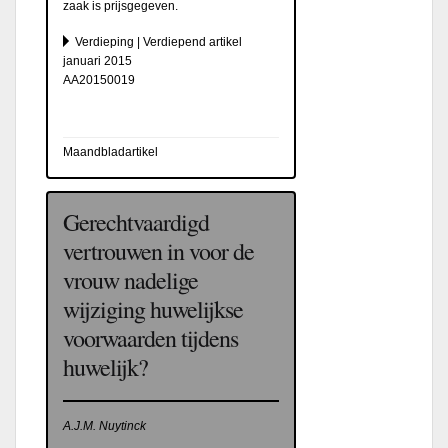
zaak is prijsgegeven.
Verdieping | Verdiepend artikel
januari 2015
AA20150019
Maandbladartikel
Gerechtvaardigd
vertrouwen in voor de
vrouw nadelige
wijziging huwelijkse
voorwaarden tijdens
huwelijk?
A.J.M. Nuytinck