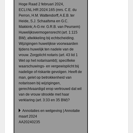
Hoge Raad 2 februari 2024,
ECLI:NL:HR:2024:165 (mrs. C.E. du
Perron, H.M. Wattendorff, A.E.B. ter
Heide, S.J. Schaafsma en G.C.
Makkink; A-G mr. G.R.B. van Peursem)
Huwelijksvermogensrecht (art. 1:115
BW); afwikkeling bij echtscheiding.
Wijzigingen huwelijkse voorwaarden
tijdens huwelijk ten nadele van de
vrouw. Zorgplicht notaris (art. 43 lid 1
Wet op het notarisambt); specifieke
waarschuwings- en vergewisplicht bij
nadelige of riskante gevolgen. Heeft de
man, gelet op betrokkenheid van
notarissen bij wijzigingen,
gerechtvaardigd erop vertrouwd dat wil
van de vrouw strookte met haar
verklaring (art. 3:33 en 35 BW)?
Annotaties en wetgeving | Annotatie
maart 2024
AA20240235