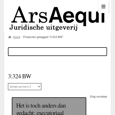
Home
Producten getagged “3:324 BW”
3:324 BW
Enig resultaat
Het is toch anders dan
gedacht: executoriaal