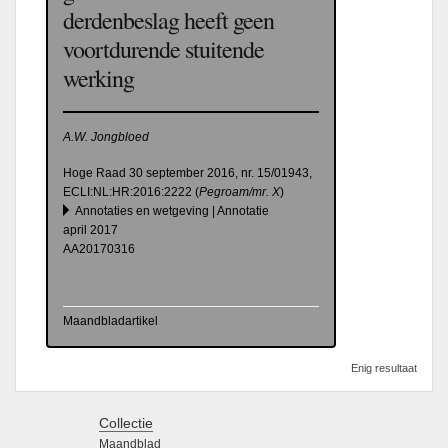
derdenbeslag heeft geen
voortdurende stuitende
werking
A.W. Jongbloed
Hoge Raad 30 september 2016, nr. 15/01943,
ECLI:NL:HR:2016:2222 (
Pegroam/mr. X
)
Annotaties en wetgeving | Annotatie
april 2017
AA20170316
Maandbladartikel
Enig resultaat
Collectie
Maandblad