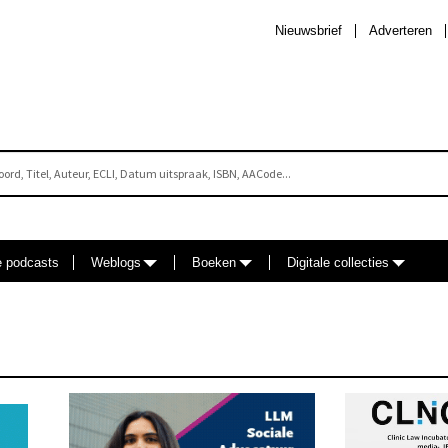
Nieuwsbrief
Adverteren
e podcasts
Weblogs
Boeken
Digitale collecties