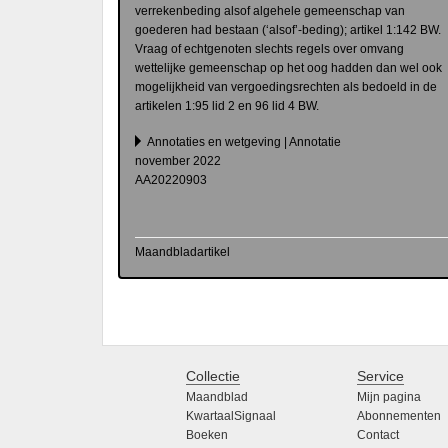
verrekenbeding alsof algehele gemeenschap van
goederen had bestaan (‘alsof’-beding); artikel 1:142 BW.
Vraag of echtgenoten slechts regels over omvang
wettelijke gemeenschap op het oog hadden dan wel ook
mogelijkheid van vergoedingsrechten als bedoeld in de
artikelen 1:95 lid 2 en 96 lid 4 BW.
Annotaties en wetgeving | Annotatie
november 2022
AA20220903
Maandbladartikel
Collectie
Service
Maandblad
Mijn pagina
KwartaalSignaal
Abonnementen
Boeken
Contact