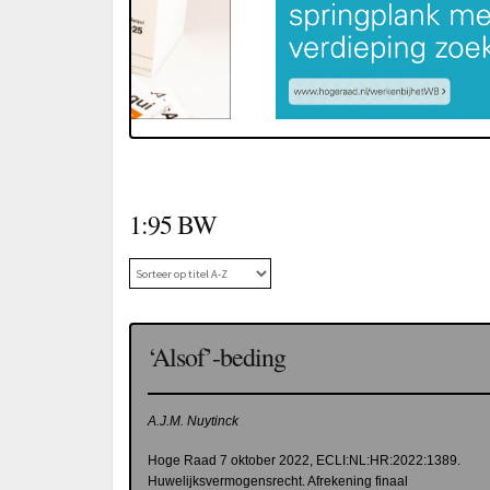
1:95 BW
‘Alsof’-beding
A.J.M. Nuytinck
Hoge Raad 7 oktober 2022, ECLI:NL:HR:2022:1389.
Huwelijksvermogensrecht. Afrekening finaal