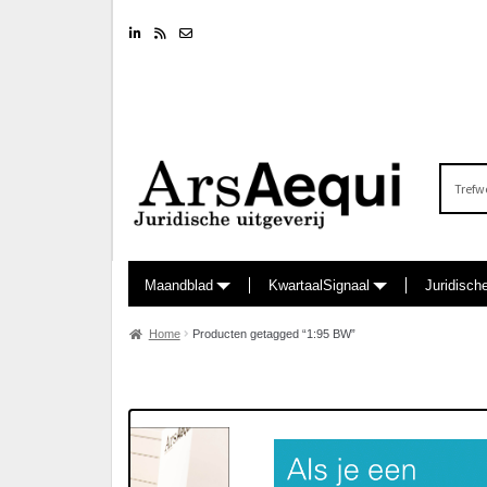
Linkedin
RSS feed
Nieuwsbrief
Zoeken
naar:
Maandblad
KwartaalSignaal
Juridisch
Home
Producten getagged “1:95 BW”