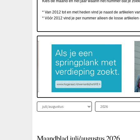
Kies de maand en het jaar waarin het nummer dat je zoekt
* Van 2012 tot en met heden vind je naast de artikelen v
* Vóór 2012 vind je per nummer alleen de losse artikelen 
Maandblad juli/augustus 2026