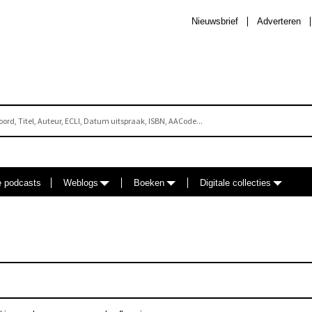
Nieuwsbrief
Adverteren
e podcasts
Weblogs
Boeken
Digitale collecties