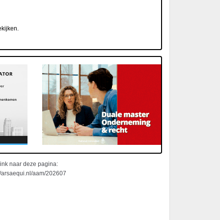
kijken.
ink naar deze pagina:
://arsaequi.nl/aam/202607