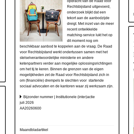
opdracht van de Raad voor
Rechtsbijstand uitgevoerd,
onderzoek blijkt dat een
tekort aan de aanbodzijde
dreigt. Met inzet van de meer
recent ontwikkelde
matching-service lukt het op
dit moment nog om
beschikbaar aanbod te koppelen aan de vraag. De Raad
voor Rechtsbijstand werkt ondertussen samen met het
stelselverantwoordelijke ministerie en andere
ketenpartners verder aan mogelijke oplossingsrichtingen
om het tij te keren. Binnen de grenzen van de eigen
mogelijkheden zet de Raad voor Rechtsbijstand zich in
om (financiële) drempels te slechten voor startende
sociaal advocaten en de kantoren waar zij werkzaam zijn.
Bijzonder nummer | Institutionele (inter)actie
juli 2026
AA20260600
Maandbladartikel