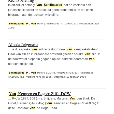
Rechtsoefening
In dit artikel betoogt
Van
Schilfgaarde
dat de veelheid aan
juridische tijdschriften absoluut geen probleem is en dat deze
bijdragen aan de rechtsontwikkeling.
Schilfgaarde
P
.,
van
Peter
|
Archiefcode: AA19960251
|
Verschenen: april
1996
Albada Jelgersma
… is dus sprake
van
indirecte doorbraak
van
aansprakelijkheid.
Daar kan alleen in bijzondere omstandigheden sprake
van
zijn. In
de noot wordt dieper in gegaan op de indirecte doorbraak
van
aansprakelijkheid …
Schilfgaarde
P
.,
van
Peter
|
ECLI:NL:HR:1988:AG5761
|
Archiefcode:
AA19880452
|
Verschenen: juli 1988
|
Uitspraak: 19 februari 1988
Van
Kempen en Begeer-Zilfa-DCW
… RvdW 1987, 168 (mrs. Snijders, Martens,
Van
den Blink, De
Groot, Hermans; A-G Mok) (
Van
Kempen en Begeer/Zilfa/DCW) In
deze uitspraak
van
de Hoge Raad …