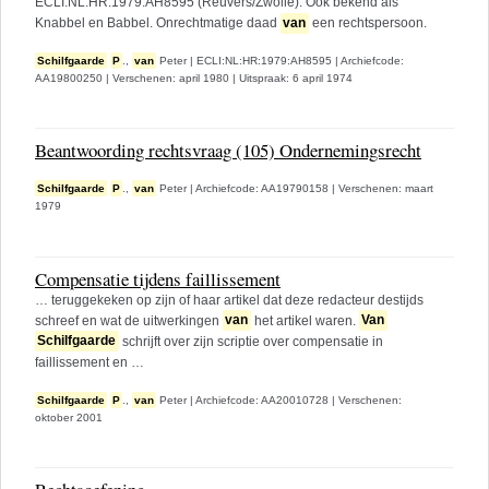
ECLI:NL:HR:1979:AH8595 (Reuvers/Zwolle). Ook bekend als
Knabbel en Babbel. Onrechtmatige daad
van
een rechtspersoon.
Schilfgaarde
P
.,
van
Peter
|
ECLI:NL:HR:1979:AH8595
|
Archiefcode:
AA19800250
|
Verschenen: april 1980
|
Uitspraak: 6 april 1974
Beantwoording rechtsvraag (105) Ondernemingsrecht
Schilfgaarde
P
.,
van
Peter
|
Archiefcode: AA19790158
|
Verschenen: maart
1979
Compensatie tijdens faillissement
… teruggekeken op zijn of haar artikel dat deze redacteur destijds
schreef en wat de uitwerkingen
van
het artikel waren.
Van
Schilfgaarde
schrijft over zijn scriptie over compensatie in
faillissement en …
Schilfgaarde
P
.,
van
Peter
|
Archiefcode: AA20010728
|
Verschenen:
oktober 2001