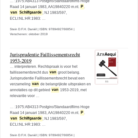
… :1975:AB4313 Postgiro/Standaardfilms Hoge
Raad 14 januari 1983, AA19840220 m.nt.
P
.
van
Schilfgaarde
; NJ 1983/597,
ECLI:NL:HR:1983: …
Stein D.F.H. Daniël
|
ISBN: 9789492766854
|
Verschenen: oktober 2019
Jurisprudentie Faillissementsrecht
1953-2019
… interpreteren. Rechtspraak is voor het
faillissementsrecht dus
van
groot belang.
Jurisprudentie Faillissementsrecht bevat een
verzameling
van
de belangrijkste uitspraken en
annotaties op dit gebied
van
1953-2019, met
relevantie voor …
… :1975:AB4313 Postgiro/Standaardfilms Hoge
Raad 14 januari 1983, AA19840220 m.nt.
P
.
van
Schilfgaarde
; NJ 1983/597,
ECLI:NL:HR:1983: …
Stein D.F.H. Daniël
|
ISBN: 9789492766854
|