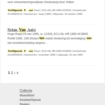
voor ontoerekeningsvatbaar minderjarig kind. Artikel …
Schilfgaarde
P
.,
van
Peter
|
ECLI:NL:HR:1985:AC9043
|
Archiefcode:
AA19860213
|
Verschenen: maart 1986
|
Uitspraak: 18 oktober 1985
Van
Nolan-
Aalst
Hoge Raad 24 mei 1985, nr. 12438, ECLI:NL:HR:1985:AC8900,
RvdW 1985, 108 (Nolan/
Van
Aalst) Vordering tot vernietiging
van
een boedelscheiding wegens …
Schilfgaarde
P
.,
van
Peter
|
ECLI:NL:HR:1985:AC8900
|
Archiefcode:
AA19850629
|
Verschenen: november 1985
|
Uitspraak: 24 mei 1985
1
2
›
»
Collectie
Maandblad
KwartaalSignaal
Boeken