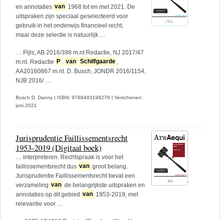
en annotaties
van
1968 tot en met 2021. De
uitspraken zijn speciaal geselecteerd voor
gebruik in het onderwijs financieel recht,
maar deze selectie is natuurlijk …
… Pijls, AB 2016/398 m.nt Redactie, NJ 2017/47
m.nt. Redactie
P
.
van
Schilfgaarde
,
AA20160867 m.nt. D. Busch, JONDR 2016/1154,
NJB 2016/ …
Busch D. Danny
|
ISBN: 9789493199279
|
Verschenen:
juni 2021
Jurisprudentie Faillissementsrecht
1953-2019 (Digitaal boek)
… interpreteren. Rechtspraak is voor het
faillissementsrecht dus
van
groot belang.
Jurisprudentie Faillissementsrecht bevat een
verzameling
van
de belangrijkste uitspraken en
annotaties op dit gebied
van
1953-2019, met
relevantie voor …