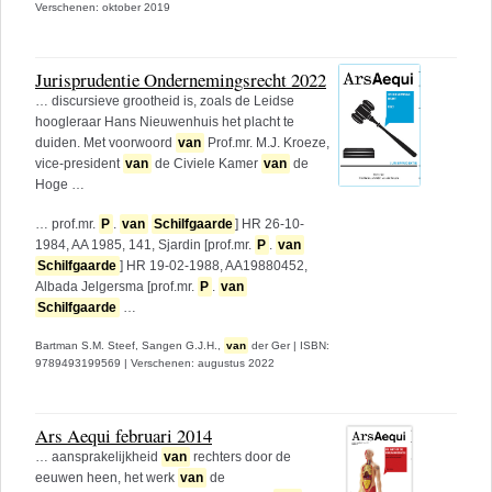
Verschenen: oktober 2019
Jurisprudentie Ondernemingsrecht 2022
… discursieve grootheid is, zoals de Leidse
hoogleraar Hans Nieuwenhuis het placht te
duiden. Met voorwoord
van
Prof.mr. M.J. Kroeze,
vice-president
van
de Civiele Kamer
van
de
Hoge …
… prof.mr.
P
.
van
Schilfgaarde
] HR 26-10-
1984, AA 1985, 141, Sjardin [prof.mr.
P
.
van
Schilfgaarde
] HR 19-02-1988, AA19880452,
Albada Jelgersma [prof.mr.
P
.
van
Schilfgaarde
…
Bartman S.M. Steef,
Sangen G.J.H.,
van
der Ger
|
ISBN:
9789493199569
|
Verschenen: augustus 2022
Ars Aequi februari 2014
… aansprakelijkheid
van
rechters door de
eeuwen heen, het werk
van
de