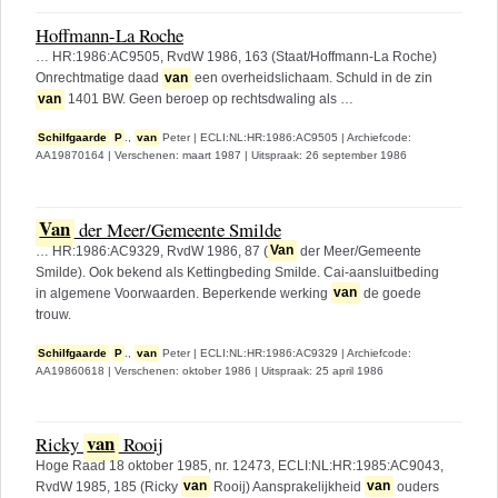
Hoffmann-La Roche
… HR:1986:AC9505, RvdW 1986, 163 (Staat/Hoffmann-La Roche)
Onrechtmatige daad
van
een overheidslichaam. Schuld in de zin
van
1401 BW. Geen beroep op rechtsdwaling als …
Schilfgaarde
P
.,
van
Peter
|
ECLI:NL:HR:1986:AC9505
|
Archiefcode:
AA19870164
|
Verschenen: maart 1987
|
Uitspraak: 26 september 1986
Van
der Meer/Gemeente Smilde
… HR:1986:AC9329, RvdW 1986, 87 (
Van
der Meer/Gemeente
Smilde). Ook bekend als Kettingbeding Smilde. Cai-aansluitbeding
in algemene Voorwaarden. Beperkende werking
van
de goede
trouw.
Schilfgaarde
P
.,
van
Peter
|
ECLI:NL:HR:1986:AC9329
|
Archiefcode:
AA19860618
|
Verschenen: oktober 1986
|
Uitspraak: 25 april 1986
van
Ricky
Rooij
Hoge Raad 18 oktober 1985, nr. 12473, ECLI:NL:HR:1985:AC9043,
RvdW 1985, 185 (Ricky
van
Rooij) Aansprakelijkheid
van
ouders