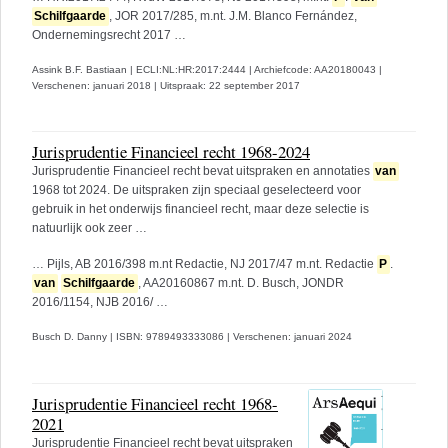
Schilfgaarde
, JOR 2017/285, m.nt. J.M. Blanco Fernández,
Ondernemingsrecht 2017 …
Assink B.F. Bastiaan
|
ECLI:NL:HR:2017:2444
|
Archiefcode: AA20180043
|
Verschenen: januari 2018
|
Uitspraak: 22 september 2017
Jurisprudentie Financieel recht 1968-2024
Jurisprudentie Financieel recht bevat uitspraken en annotaties
van
1968 tot 2024. De uitspraken zijn speciaal geselecteerd voor
gebruik in het onderwijs financieel recht, maar deze selectie is
natuurlijk ook zeer …
… Pijls, AB 2016/398 m.nt Redactie, NJ 2017/47 m.nt. Redactie
P
.
van
Schilfgaarde
, AA20160867 m.nt. D. Busch, JONDR
2016/1154, NJB 2016/ …
Busch D. Danny
|
ISBN: 9789493333086
|
Verschenen: januari 2024
Jurisprudentie Financieel recht 1968-
2021
Jurisprudentie Financieel recht bevat uitspraken