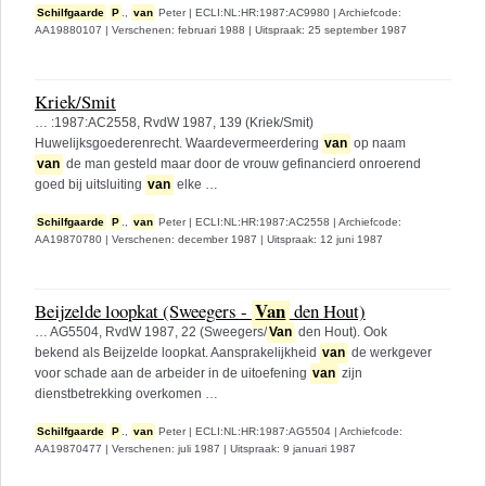
Schilfgaarde
P
.,
van
Peter
|
ECLI:NL:HR:1987:AC9980
|
Archiefcode:
AA19880107
|
Verschenen: februari 1988
|
Uitspraak: 25 september 1987
Kriek/Smit
… :1987:AC2558, RvdW 1987, 139 (Kriek/Smit)
Huwelijksgoederenrecht. Waardevermeerdering
van
op naam
van
de man gesteld maar door de vrouw gefinancierd onroerend
goed bij uitsluiting
van
elke …
Schilfgaarde
P
.,
van
Peter
|
ECLI:NL:HR:1987:AC2558
|
Archiefcode:
AA19870780
|
Verschenen: december 1987
|
Uitspraak: 12 juni 1987
Van
Beijzelde loopkat (Sweegers -
den Hout)
… AG5504, RvdW 1987, 22 (Sweegers/
Van
den Hout). Ook
bekend als Beijzelde loopkat. Aansprakelijkheid
van
de werkgever
voor schade aan de arbeider in de uitoefening
van
zijn
dienstbetrekking overkomen …
Schilfgaarde
P
.,
van
Peter
|
ECLI:NL:HR:1987:AG5504
|
Archiefcode:
AA19870477
|
Verschenen: juli 1987
|
Uitspraak: 9 januari 1987