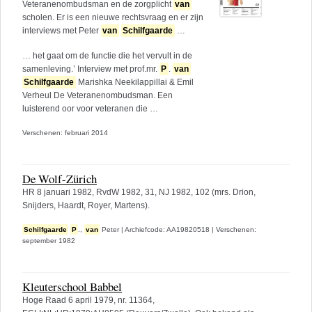
Veteranenombudsman en de zorgplicht
van
scholen. Er is een nieuwe rechtsvraag en er zijn
interviews met Peter
van
Schilfgaarde
…
… het gaat om de functie die het vervult in de
samenleving.’ Interview met prof.mr.
P
.
van
Schilfgaarde
Marishka Neekilappillai & Emil
Verheul De Veteranenombudsman. Een
luisterend oor voor veteranen die …
Verschenen: februari 2014
De Wolf-Zürich
HR 8 januari 1982, RvdW 1982, 31, NJ 1982, 102 (mrs. Drion,
Snijders, Haardt, Royer, Martens).
Schilfgaarde
P
.,
van
Peter
|
Archiefcode: AA19820518
|
Verschenen:
september 1982
Kleuterschool Babbel
Hoge Raad 6 april 1979, nr. 11364,