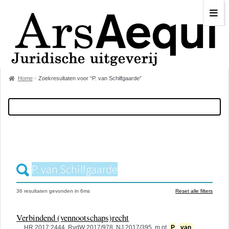
Home
Zoekresultaten voor “P. van Schilfgaarde”
36 resultaten
gevonden in
6
ms
Reset alle filters
Verbindend (vennootschaps)recht
… HR:2017:2444, RvdW 2017/978, NJ 2017/395, m.nt.
P
.
van