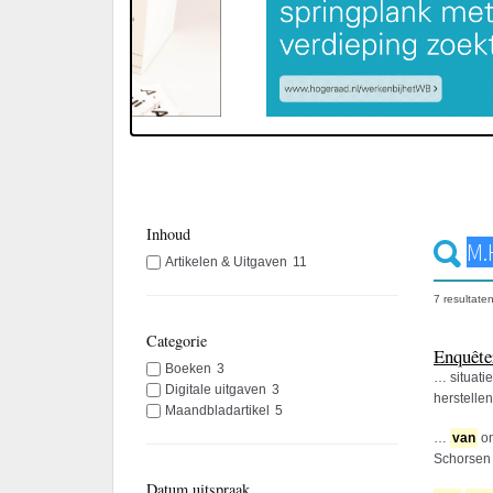
Inhoud
Artikelen & Uitgaven
11
7 resultate
Categorie
Enquête
Boeken
3
… situati
Digitale uitgaven
3
herstelle
Maandbladartikel
5
…
van
on
Schorse
Datum uitspraak