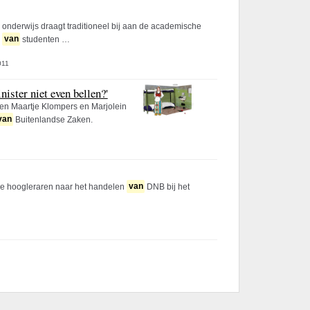
 onderwijs draagt traditioneel bij aan de academische
g
van
studenten …
011
ister niet even bellen?'
n Maartje Klompers en Marjolein
van
Buitenlandse Zaken.
e hoogleraren naar het handelen
van
DNB bij het