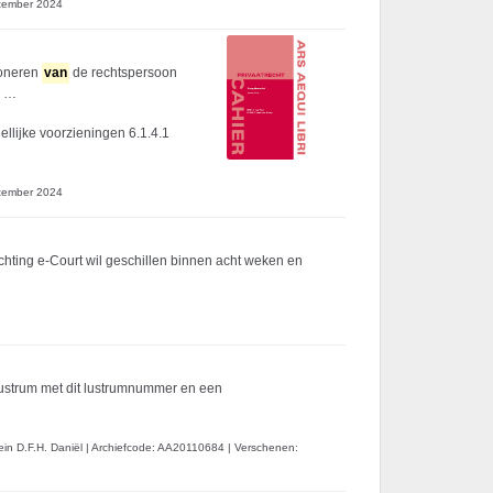
tember 2024
ioneren
van
de rechtspersoon
…
llijke voorzieningen 6.1.4.1
tember 2024
stichting e-Court wil geschillen binnen acht weken en
 lustrum met dit lustrumnummer en een
ein D.F.H. Daniël
|
Archiefcode: AA20110684
|
Verschenen: