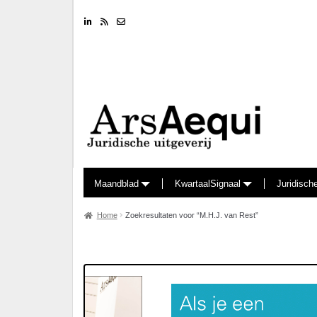
Linkedin
RSS feed
Nieuwsbrief
Maandblad
KwartaalSignaal
Juridisch
Home
Zoekresultaten voor “M.H.J. van Rest”