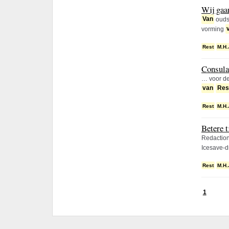
Wij gaa
Van
oudsh
vorming
Rest
M.H.
Consulai
… voor de
van
Res
Rest
M.H.
Betere t
Redaction
Icesave-
Rest
M.H.
1