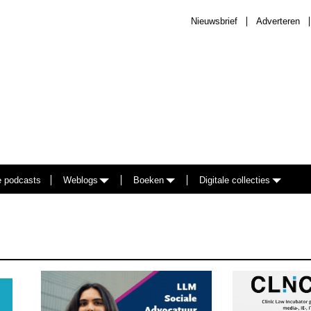
Nieuwsbrief
Adverteren
e podcasts
Weblogs
Boeken
Digitale collecties