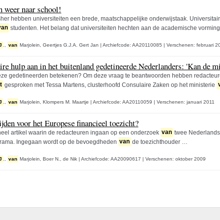
n weer naar school!
er hebben universiteiten een brede, maatschappelijke onderwijstaak. Universitair
van
studenten. Het belang dat universiteiten hechten aan de academische vormin
J
.,
van
Marjolein,
Geertjes G.J.A. Gert Jan
|
Archiefcode: AA20110085
|
Verschenen: februari 2
re hulp aan in het buitenland gedetineerde Nederlanders: 'Kan de min
ze gedetineerden betekenen? Om deze vraag te beantwoorden hebben redacteure
t
gesproken met Tessa Martens, clusterhoofd Consulaire Zaken op het ministerie
J
.,
van
Marjolein,
Klompers M. Maartje
|
Archiefcode: AA20110059
|
Verschenen: januari 2011
ijden voor het Europese financieel toezicht?
eel artikel waarin de redacteuren ingaan op een onderzoek
van
twee Nederlands
drama. Ingegaan wordt op de bevoegdheden
van
de toezichthouder …
J
.,
van
Marjolein,
Boer N., de Nik
|
Archiefcode: AA20090617
|
Verschenen: oktober 2009