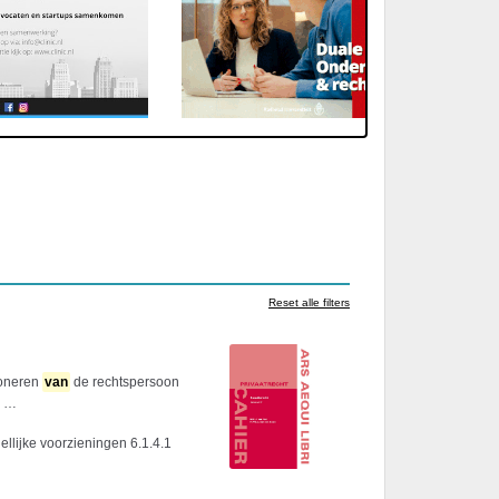
Reset alle filters
ioneren
van
de rechtspersoon
…
llijke voorzieningen 6.1.4.1