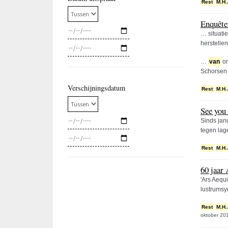
Rest
M.H.
Enquête
… situati
herstelle
…
van
on
Schorse
Verschijningsdatum
Rest
M.H.
See you 
Sinds jan
tegen lag
Rest
M.H.
60 jaar
'Ars Aequ
lustrumsy
Rest
M.H.
oktober 20