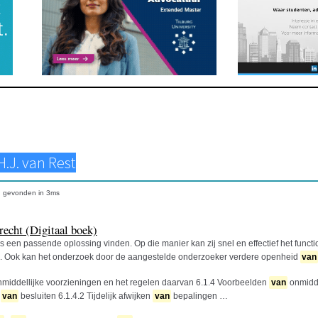
n
gevonden in
3
ms
recht (Digitaal boek)
es een passende oplossing vinden. Op die manier kan zij snel en effectief het funct
n. Ook kan het onderzoek door de aangestelde onderzoeker verdere openheid
van
middellijke voorzieningen en het regelen daarvan 6.1.4 Voorbeelden
van
onmidde
n
van
besluiten 6.1.4.2 Tijdelijk afwijken
van
bepalingen …