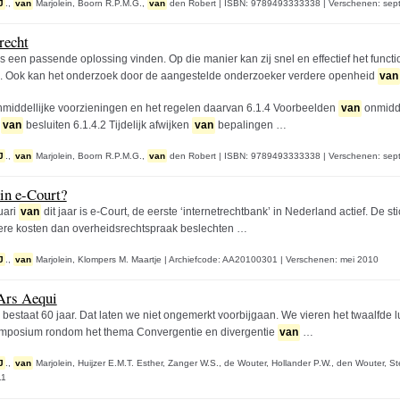
J
.,
van
Marjolein,
Boorn R.P.M.G.,
van
den Robert
|
ISBN: 9789493333338
|
Verschenen: sep
recht
es een passende oplossing vinden. Op die manier kan zij snel en effectief het funct
n. Ook kan het onderzoek door de aangestelde onderzoeker verdere openheid
van
middellijke voorzieningen en het regelen daarvan 6.1.4 Voorbeelden
van
onmidde
n
van
besluiten 6.1.4.2 Tijdelijk afwijken
van
bepalingen …
J
.,
van
Marjolein,
Boorn R.P.M.G.,
van
den Robert
|
ISBN: 9789493333338
|
Verschenen: sep
in e-Court?
uari
van
dit jaar is e-Court, de eerste ‘internetrechtbank’ in Nederland actief. De 
ere kosten dan overheidsrechtspraak beslechten …
J
.,
van
Marjolein,
Klompers M. Maartje
|
Archiefcode: AA20100301
|
Verschenen: mei 2010
 Ars Aequi
i bestaat 60 jaar. Dat laten we niet ongemerkt voorbijgaan. We vieren het twaalfde
mposium rondom het thema Convergentie en divergentie
van
…
J
.,
van
Marjolein,
Huijzer E.M.T. Esther,
Zanger W.S., de Wouter,
Hollander P.W., den Wouter,
St
11