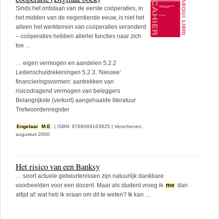
Sinds het ontstaan van de eerste coöperaties, in
het midden van de negentiende eeuw, is niet het
alleen het werkterrein van coöperaties veranderd
– coöperaties hebben allerlei functies naar zich
toe …
… eigen vermogen en aandelen 5.2.2
Ledenschuldrekeningen 5.2.3. 'Nieuwe'
financieringsvormen: aantrekken van
risicodragend vermogen van beleggers
Belangrijkste (verkort) aangehaalde literatuur
Trefwoordenregister
Engelaar
M.E
.
|
ISBN: 9789069163925
|
Verschenen:
augustus 2000
Het risico van een Banksy
… soort actuele gebeurtenissen zijn natuurlijk dankbare
voorbeelden voor een docent. Maar als student vroeg ik
me
dan
altijd af: wat heb ik eraan om dit te weten? Ik kan …