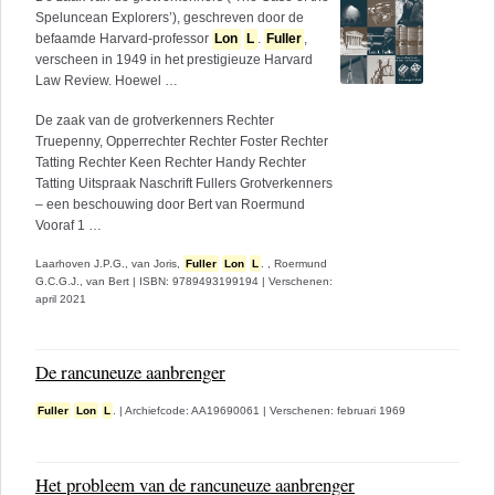
Speluncean Explorers’), geschreven door de
befaamde Harvard-professor
Lon
L
.
Fuller
,
verscheen in 1949 in het prestigieuze Harvard
Law Review. Hoewel …
De zaak van de grotverkenners Rechter
Truepenny, Opperrechter Rechter Foster Rechter
Tatting Rechter Keen Rechter Handy Rechter
Tatting Uitspraak Naschrift Fullers Grotverkenners
– een beschouwing door Bert van Roermund
Vooraf 1 …
Laarhoven J.P.G., van Joris,
Fuller
Lon
L
. ,
Roermund
G.C.G.J., van Bert
|
ISBN: 9789493199194
|
Verschenen:
april 2021
De rancuneuze aanbrenger
Fuller
Lon
L
.
|
Archiefcode: AA19690061
|
Verschenen: februari 1969
Het probleem van de rancuneuze aanbrenger