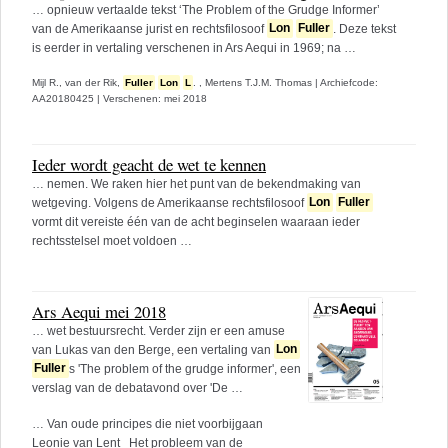
… opnieuw vertaalde tekst ‘The Problem of the Grudge Informer’
van de Amerikaanse jurist en rechtsfilosoof
Lon
Fuller
. Deze tekst
is eerder in vertaling verschenen in Ars Aequi in 1969; na …
Mijl R., van der Rik,
Fuller
Lon
L
. ,
Mertens T.J.M. Thomas
|
Archiefcode:
AA20180425
|
Verschenen: mei 2018
Ieder wordt geacht de wet te kennen
… nemen. We raken hier het punt van de bekendmaking van
wetgeving. Volgens de Amerikaanse rechtsfilosoof
Lon
Fuller
vormt dit vereiste één van de acht beginselen waaraan ieder
rechtsstelsel moet voldoen …
Ars Aequi mei 2018
… wet bestuursrecht. Verder zijn er een amuse
van Lukas van den Berge, een vertaling van
Lon
Fuller
s 'The problem of the grudge informer', een
verslag van de debatavond over 'De …
… Van oude principes die niet voorbijgaan
Leonie van Lent Het probleem van de