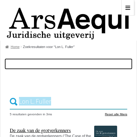
Home
Zoekresultaten voor “Lon L. Fuller”
5 resultaten
gevonden in
3
ms
Reset alle filters
De zaak van de grotverkenners
De zaak van de grotverkenners (‘The Case of the