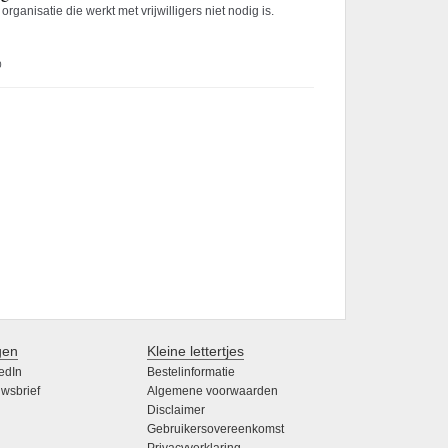
rganisatie die werkt met vrijwilligers niet nodig is.
0
gen
Kleine lettertjes
edIn
Bestelinformatie
wsbrief
Algemene voorwaarden
Disclaimer
Gebruikersovereenkomst
Privacyverklaring