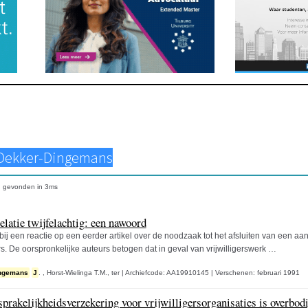
n
gevonden in
3
ms
latie twijfelachtig: een nawoord
ij een reactie op een eerder artikel over de noodzaak tot het afsluiten van een a
ers. De oorspronkelijke auteurs betogen dat in geval van vrijwilligerswerk …
ngemans
J
. ,
Horst-Wielinga T.M., ter
|
Archiefcode: AA19910145
|
Verschenen: februari 1991
prakelijkheidsverzekering voor vrijwilligersorganisaties is overbod