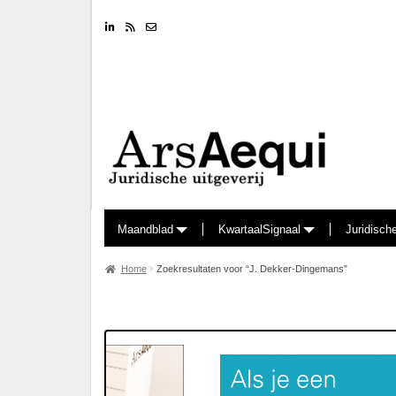
Linkedin
RSS feed
Nieuwsbrief
Maandblad
KwartaalSignaal
Juridisch
Home
Zoekresultaten voor “J. Dekker-Dingemans”