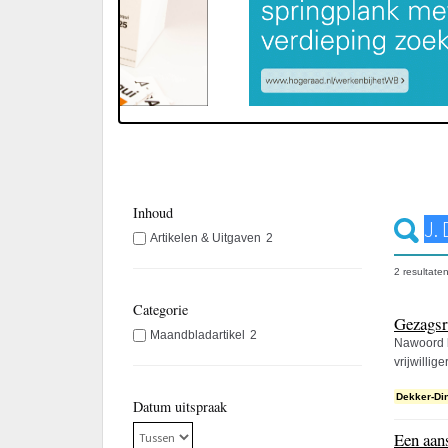
Inhoud
Artikelen & Uitgaven
2
2 resultate
Categorie
Gezagsre
Maandbladartikel
2
Nawoord b
vrijwillig
Dekker-Di
Datum uitspraak
Een aans