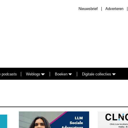
Nieuwsbrief
Adverteren
e podcasts
Weblogs
Boeken
Digitale collecties