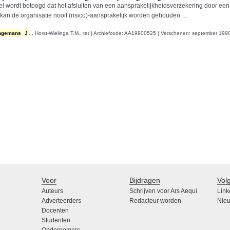
ikel wordt betoogd dat het afsluiten van een aansprakelijkheidsverzekering door een o
 kan de organisatie nooit (risico)-aansprakelijk worden gehouden …
ngemans
J
. ,
Horst-Wielinga T.M., ter
|
Archiefcode: AA19900525
|
Verschenen: september 199
Voor
Bijdragen
Vol
Auteurs
Schrijven voor Ars Aequi
Link
Adverteerders
Redacteur worden
Nieu
Docenten
Studenten
Ondernemers