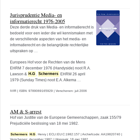
Jurisprudentie Media- en
informatierecht 1976-2005
Deze derde druk van Media- en informatierecht is
bedoeld voor een ieder die wil kennismaken met
de verschillende aspecten van het media- en
informatierecht en de belangrijkste rechterlijke
uitspraken op …
Europees Hof voor de Rechten van de Mens
EHRM 7 december 1976 (Handyside) noot R.A.
Lawson &
H.G
.
Schermers
EHRM 26 april
1979 (Sunday Times) noot E.A. Alkema …
IVIR
|
ISBN: 9789069165929
|
Verschenen: juli 2006
AM & S-arrest
Hof van Justitie van de Europese Gemeenschappen, zaak 155/79
Prejudiciële beslissing van 18 mei 1982.
Schermers
H.G
. Henry
|
ECLI:EU:C:1982:157
|
Archiefcode: AA19820740
|
Verschenen: december 1982
|
Uitspraak: 18 mei 1982