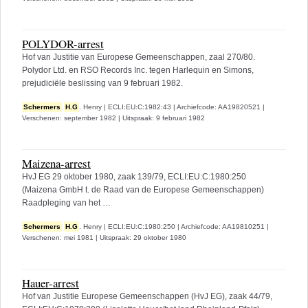
POLYDOR-arrest
Hof van Justitie van Europese Gemeenschappen, zaal 270/80.
Polydor Ltd. en RSO Records Inc. tegen Harlequin en Simons,
prejudiciële beslissing van 9 februari 1982.
Schermers
H.G
. Henry
|
ECLI:EU:C:1982:43
|
Archiefcode: AA19820521
|
Verschenen: september 1982
|
Uitspraak: 9 februari 1982
Maizena-arrest
HvJ EG 29 oktober 1980, zaak 139/79, ECLI:EU:C:1980:250
(Maizena GmbH t. de Raad van de Europese Gemeenschappen)
Raadpleging van het …
Schermers
H.G
. Henry
|
ECLI:EU:C:1980:250
|
Archiefcode: AA19810251
|
Verschenen: mei 1981
|
Uitspraak: 29 oktober 1980
Hauer-arrest
Hof van Justitie Europese Gemeenschappen (HvJ EG), zaak 44/79,