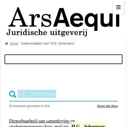
Home
Zoekresultaten voor “H.G. Schermers”
24 resultaten
gevonden in
5
ms
Reset alle filters
Dienstbaarheid aan samenleving en
H.G
Schermers
studentengemeenschap: prof.mr.
.