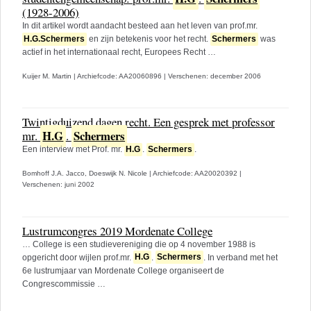
(1928-2006)
In dit artikel wordt aandacht besteed aan het leven van prof.mr.
H.G.Schermers
en zijn betekenis voor het recht.
Schermers
was
actief in het internationaal recht, Europees Recht …
Kuijer M. Martin
|
Archiefcode: AA20060896
|
Verschenen: december 2006
Twintigduizend dagen recht. Een gesprek met professor
H.G
Schermers
mr.
.
Een interview met Prof. mr.
H.G
.
Schermers
.
Bomhoff J.A. Jacco,
Doeswijk N. Nicole
|
Archiefcode: AA20020392
|
Verschenen: juni 2002
Lustrumcongres 2019 Mordenate College
… College is een studievereniging die op 4 november 1988 is
opgericht door wijlen prof.mr.
H.G
.
Schermers
. In verband met het
6e lustrumjaar van Mordenate College organiseert de
Congrescommissie …