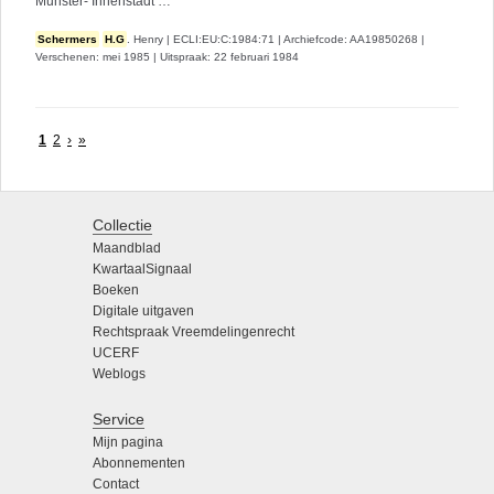
Munster- Innenstadt …
Schermers
H.G
. Henry
|
ECLI:EU:C:1984:71
|
Archiefcode: AA19850268
|
Verschenen: mei 1985
|
Uitspraak: 22 februari 1984
1
2
›
»
Collectie
Maandblad
KwartaalSignaal
Boeken
Digitale uitgaven
Rechtspraak Vreemdelingenrecht
UCERF
Weblogs
Service
Mijn pagina
Abonnementen
Contact