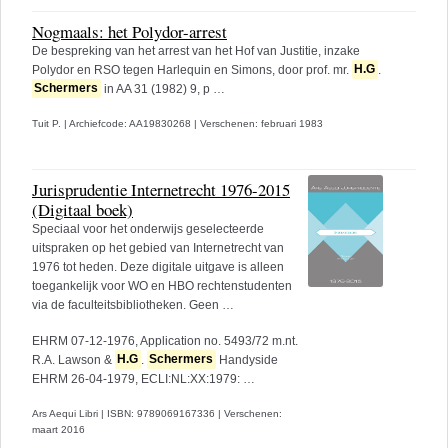
Nogmaals: het Polydor-arrest
De bespreking van het arrest van het Hof van Justitie, inzake
Polydor en RSO tegen Harlequin en Simons, door prof. mr.
H.G
.
Schermers
in AA 31 (1982) 9, p …
Tuit P.
|
Archiefcode: AA19830268
|
Verschenen: februari 1983
Jurisprudentie Internetrecht 1976-2015
(Digitaal boek)
Speciaal voor het onderwijs geselecteerde
uitspraken op het gebied van Internetrecht van
1976 tot heden. Deze digitale uitgave is alleen
toegankelijk voor WO en HBO rechtenstudenten
via de faculteitsbibliotheken. Geen …
EHRM 07-12-1976, Application no. 5493/72 m.nt.
R.A. Lawson &
H.G
.
Schermers
Handyside
EHRM 26-04-1979, ECLI:NL:XX:1979: …
Ars Aequi Libri
|
ISBN: 9789069167336
|
Verschenen:
maart 2016