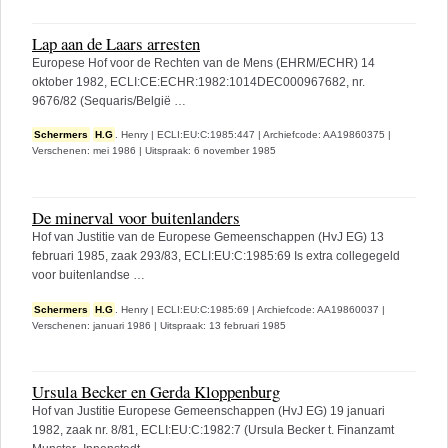
Lap aan de Laars arresten
Europese Hof voor de Rechten van de Mens (EHRM/ECHR) 14
oktober 1982, ECLI:CE:ECHR:1982:1014DEC000967682, nr.
9676/82 (Sequaris/België …
Schermers
H.G
. Henry
|
ECLI:EU:C:1985:447
|
Archiefcode: AA19860375
|
Verschenen: mei 1986
|
Uitspraak: 6 november 1985
De minerval voor buitenlanders
Hof van Justitie van de Europese Gemeenschappen (HvJ EG) 13
februari 1985, zaak 293/83, ECLI:EU:C:1985:69 Is extra collegegeld
voor buitenlandse …
Schermers
H.G
. Henry
|
ECLI:EU:C:1985:69
|
Archiefcode: AA19860037
|
Verschenen: januari 1986
|
Uitspraak: 13 februari 1985
Ursula Becker en Gerda Kloppenburg
Hof van Justitie Europese Gemeenschappen (HvJ EG) 19 januari
1982, zaak nr. 8/81, ECLI:EU:C:1982:7 (Ursula Becker t. Finanzamt