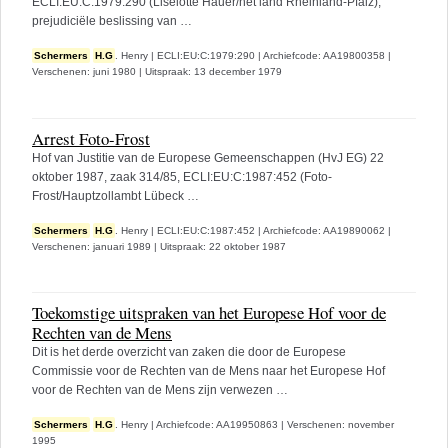
ECLI:EU:C:1979:290 (Liselotte Hauer/het land Rheinland-Pfalz),
prejudiciële beslissing van …
Schermers
H.G
. Henry
|
ECLI:EU:C:1979:290
|
Archiefcode: AA19800358
|
Verschenen: juni 1980
|
Uitspraak: 13 december 1979
Arrest Foto-Frost
Hof van Justitie van de Europese Gemeenschappen (HvJ EG) 22
oktober 1987, zaak 314/85, ECLI:EU:C:1987:452 (Foto-
Frost/Hauptzollambt Lübeck …
Schermers
H.G
. Henry
|
ECLI:EU:C:1987:452
|
Archiefcode: AA19890062
|
Verschenen: januari 1989
|
Uitspraak: 22 oktober 1987
Toekomstige uitspraken van het Europese Hof voor de
Rechten van de Mens
Dit is het derde overzicht van zaken die door de Europese
Commissie voor de Rechten van de Mens naar het Europese Hof
voor de Rechten van de Mens zijn verwezen …
Schermers
H.G
. Henry
|
Archiefcode: AA19950863
|
Verschenen: november
1995