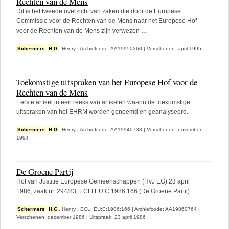
Rechten van de Mens
Dit is het tweede overzicht van zaken die door de Europese
Commissie voor de Rechten van de Mens naar het Europese Hof
voor de Rechten van de Mens zijn verwezen …
Schermers
H.G
. Henry
|
Archiefcode: AA19950260
|
Verschenen: april 1995
Toekomstige uitspraken van het Europese Hof voor de
Rechten van de Mens
Eerste artikel in een reeks van artikelen waarin de toekomstige
uitspraken van het EHRM worden genoemd en geanalyseerd.
Schermers
H.G
. Henry
|
Archiefcode: AA19940733
|
Verschenen: november
1994
De Groene Partij
Hof van Justitie Europese Gemeenschappen (HvJ EG) 23 april
1986, zaak nr. 294/83, ECLI:EU:C:1986:166 (De Groene Partij)
Schermers
H.G
. Henry
|
ECLI:EU:C:1986:166
|
Archiefcode: AA19860764
|
Verschenen: december 1986
|
Uitspraak: 23 april 1986