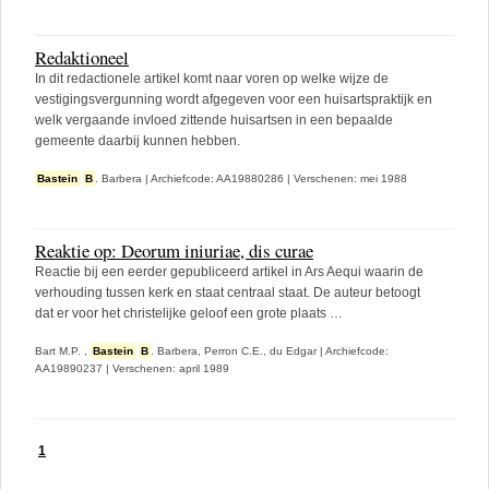
Redaktioneel
In dit redactionele artikel komt naar voren op welke wijze de
vestigingsvergunning wordt afgegeven voor een huisartspraktijk en
welk vergaande invloed zittende huisartsen in een bepaalde
gemeente daarbij kunnen hebben.
Bastein
B
. Barbera
|
Archiefcode: AA19880286
|
Verschenen: mei 1988
Reaktie op: Deorum iniuriae, dis curae
Reactie bij een eerder gepubliceerd artikel in Ars Aequi waarin de
verhouding tussen kerk en staat centraal staat. De auteur betoogt
dat er voor het christelijke geloof een grote plaats …
Bart M.P. ,
Bastein
B
. Barbera,
Perron C.E., du Edgar
|
Archiefcode:
AA19890237
|
Verschenen: april 1989
1