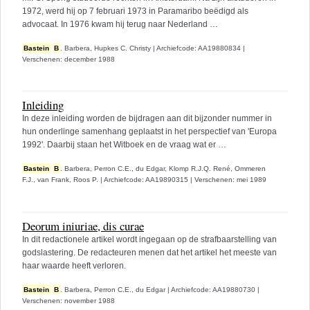
1972, werd hij op 7 februari 1973 in Paramaribo beëdigd als
advocaat. In 1976 kwam hij terug naar Nederland …
Bastein
B
. Barbera,
Hupkes C. Christy
|
Archiefcode: AA19880834
|
Verschenen: december 1988
Inleiding
In deze inleiding worden de bijdragen aan dit bijzonder nummer in
hun onderlinge samenhang geplaatst in het perspectief van 'Europa
1992'. Daarbij staan het Witboek en de vraag wat er …
Bastein
B
. Barbera,
Perron C.E., du Edgar,
Klomp R.J.Q. René,
Ommeren
F.J., van Frank,
Roos P.
|
Archiefcode: AA19890315
|
Verschenen: mei 1989
Deorum iniuriae, dis curae
In dit redactionele artikel wordt ingegaan op de strafbaarstelling van
godslastering. De redacteuren menen dat het artikel het meeste van
haar waarde heeft verloren.
Bastein
B
. Barbera,
Perron C.E., du Edgar
|
Archiefcode: AA19880730
|
Verschenen: november 1988