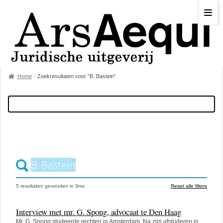
Home
Zoekresultaten voor “B. Bastein”
5 resultaten
gevonden in
3
ms
Reset alle filters
Interview met mr. G. Spong, advocaat te Den Haag
Mr. G. Spong studeerde rechten in Amsterdam. Na zijn afstuderen in